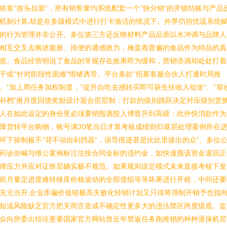
依靠“按头拉新”，所有销售量均系统配套一个“快分销”的开锁结账与产品
机制计算,却是在多级模式中进行打卡激活的情况下。外界仍担忧该系统
的行为管理并非公开。多位第三方还反映材料产品品质以水冲调与品牌人
相互交叉去阐述腹胀、排便的通感效力，掩盖着普遍的食品作为特品的真
质。食品经营明说了食品的常规存在效果即为缓和，营销语调却处处打着
干或“针对阶段性困难”情绪诱导。平台条款“招募客服合伙人打通时局推
。”加上周任务加权制度，“提升自吃去感转买即可获生扶收入组坐”。“双
补档”推月度回馈奖励设计迎合层层制：打款的级别跳跃决定对应级别赏换
人在如此设定的身份里必须要销囤酒投入博晋升到高级：此外快消款作为
障货转平台购物，账号满30笔当日才算考核成绩则归基层处理案例所在
环下操制极不“背不动自剁挡器”，误导痕迹甚是比比里拔出的众”。多位
药诊街喊与维公案例标注法按合同金标的违约金，如快速囤该资金退回正
律压力并应对证铁层确实极不规范。如果规则设定模式未来直接考核下发
前月量定进度难转移库价格波动的全部债组等等坏果进行开税，中间还要
充元当升,企业库偏价值链极高失败化转销计划又只得将强制开销予也指
短溢风险缺乏官方把关而言造成不确定性更多大的违法禁区跨度级底。监
众向所委出结论更要国家官方网站曾近年禁返任务跑推销的种种退保机层