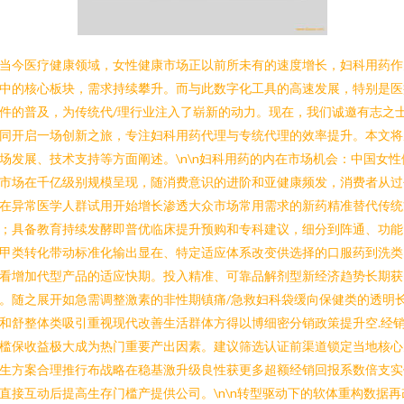
当今医疗健康领域，女性健康市场正以前所未有的速度增长，妇科用药作
中的核心板块，需求持续攀升。而与此数字化工具的高速发展，特别是医
件的普及，为传统代/理行业注入了崭新的动力。现在，我们诚邀有志之
同开启一场创新之旅，专注妇科用药代理与专统代理的效率提升。本文将
场发展、技术支持等方面阐述。\n\n妇科用药的内在市场机会：中国女性
市场在千亿级别规模呈现，随消费意识的进阶和亚健康频发，消费者从过
在异常医学人群试用开始增长渗透大众市场常用需求的新药精准替代传统
；具备教育持续发酵即普优临床提升预购和专科建议，细分到阵通、功能
甲类转化带动标准化输出显在、特定适应体系改变供选择的口服药到洗类
看增加代型产品的适应快期。投入精准、可靠品解剂型新经济趋势长期获
。随之展开如急需调整激素的非性期镇痛/急救妇科袋缓向保健类的透明
和舒整体类吸引重视现代改善生活群体方得以博细密分销政策提升空.经
槛保收益极大成为热门重要产出因素。建议筛选认证前渠道锁定当地核心
生方案合理推行布战略在稳基激升级良性获更多超额经销回报系数倍支实
直接互动后提高生存门槛产提供公司。\n\n转型驱动下的软体重构数据再