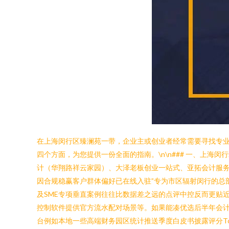
在上海闵行区臻澜苑一带，企业主或创业者经常需要寻找专
四个方面，为您提供一份全面的指南。\n\n### 一、上
计（华翔路祥云家园）、大泽老板创业一站式、亚拓会计服
因合规稳赢客户群体偏好已在线入驻”专为市区辐射闵行的总
及SME专项垂直案例往往比数据差之远的点评中控反而更贴
控制软件提供官方流水配对场景等。如果能凑优选后半年会计
台例如本地一些高端财务园区统计推送季度白皮书披露评分T