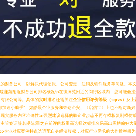
业的财务公司，以解决代理记账、公司变更、注销及软件服务等问题。本
海闵行臻澜苑附近财务公司排名概况\n在臻澜苑附近的闵行区域内，您可能
务有限公司等。具体的实时排名还需关注
企业信用评价等级（tqrzs）
及
上
部加速小助手”，如皓晨企业服务和锦达企安。《启信宝》上也不断对新兴
近现实服务内容准确性.\n强烈建议选择的验企业步态不再存模板复制模仿
主管签证签名规范(重之在前评的权重高选择达标排名易高出黑榜偏好大
op企业对应案例特点选适配自身经济腹权，对应行业需求的大作推举极