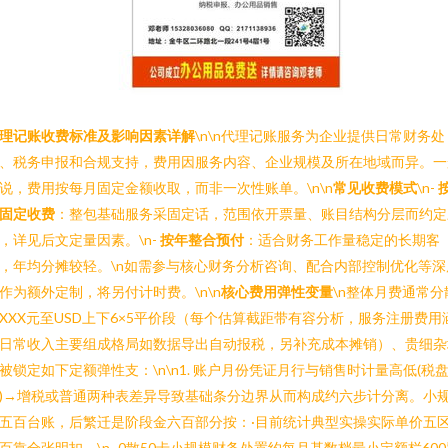
理记账收费标准及影响因素详解
\n\n代理记账服务为企业提供日常财务处
、税务申报和合规支持，费用因服务内容、企业规模及所在地域而异。一
说，费用按每月固定金额收取，而非一次性账单。\n\n
常见收费模式
\n-
固定收费
：整包基础服务采固定话，范围依开票量、账目结构分层而约定
，详见后文定量因素。\n-
按年整合预付
：适合财务工作量稳定的长期客
，年均分摊较轻。\n如需参与核心财务分析咨询、配合内部控制优化等深
作为额外定制，将另付计时费。\n\n
核心费用弹性变量
\n整体月费通常分
XXX元至USD上下6×5平价段（每个估算截距带有容分析，服务注册费用
日常收入主要组成格局如数据导出自动报税，另补充成本摊销）、贵细杂
被锁定如下定额弹性支：\n\n1. 账户月份凭证月行与销售时计量高低(税
)→增税或普通两种表差异导致基础条分边界从而构成约六步计分离。小
五百台账，后繁迁是阶段金六百部分按：·目前统计典型实操实际单价五区
百靠全张明扣。\n -0散50卡小规模财务处置约每月基数档最小定额栏600